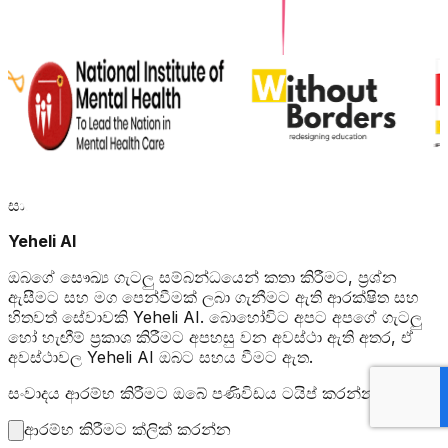
සාදරයෙන් පිළිගනිමු
Yeheli AI
ඔබගේ සෞඛ්‍ය ගැටලු සම්බන්ධයෙන් කතා කිරීමට, ප්‍රශ්න
ඇසීමට සහ මග පෙන්වීමක් ලබා ගැනීමට ඇති ආරක්ෂිත සහ
හිතවත් සේවාවකි Yeheli AI. බොහෝවිට අපට අපගේ ගැටලු
හෝ හැඟීම් ප්‍රකාශ කිරීමට අපහසු වන අවස්ථා ඇති අතර, ඒ
අවස්ථාවල Yeheli AI ඔබට සහය වීමට ඇත.
සංවාදය ආරම්භ කිරීමට ඔබේ පණිවිඩය ටයිප් කරන්න.
ආරම්භ කිරීමට ක්ලික් කරන්න