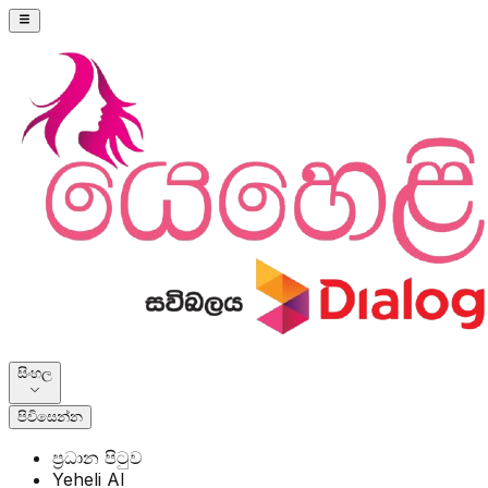
සිංහල
පිවිසෙන්න
ප්‍රධාන පිටුව
Yeheli AI