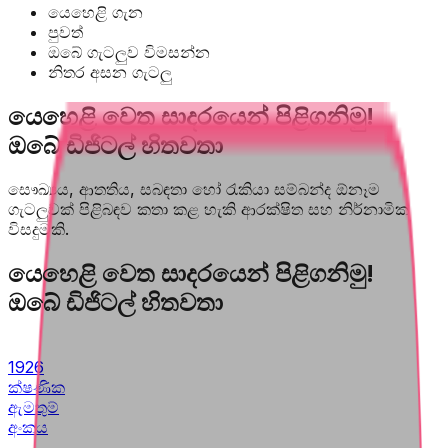
යෙහෙළි ගැ​න
පුව​ත්
ඔබේ ගැටලුව විමසන්න
නිතර අසන ගැට​ලු
යෙහෙළි වෙත සාදරයෙන් පිළිගනිමු!
ඔබේ ඩිජිටල් හිතවතා
සෞඛ්‍යය, ආතතිය, සබඳතා හෝ රැකියා සම්බන්ද ඕනෑම
ගැටලුවක් පිළිබඳව කතා කළ හැකි ආරක්ෂිත සහ නිර්නාමික
විසදුමකි.
යෙහෙළි වෙත සාදරයෙන් පිළිගනිමු!
ඔබේ ඩිජිටල් හිතවතා
1926
ක්ෂණික
ඇමතුම්
අංකය