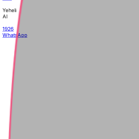
Yeheli
AI
1926
WhatsApp