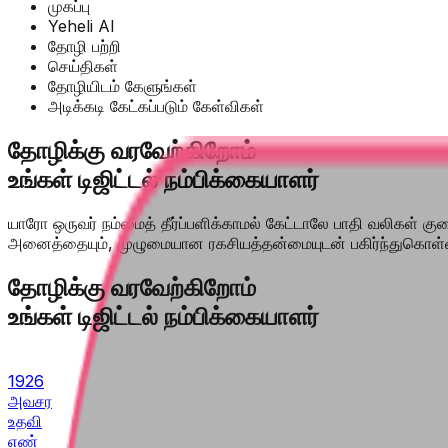
முகப்பு
Yeheli AI
தோழி பற்றி
செய்திகள்
தோழியிடம் கேளுங்கள்
அடிக்கடி கேட்கப்படும் கேள்விகள்
தோழிக்கு வரவேற்கிறோம்
உங்கள் டிஜிட்டல் நம்பிக்கையாளர்
யாரோ ஒருவர் நம்மைத் தீர்ப்பளிக்காமல் கேட்டாலே பாதி வலிகள் 
அனைத்தையும், முழுமையான ரகசியத்தன்மையுடன் பகிர்ந்துகொள்ள
தோழிக்கு வரவேற்கிறோம்
உங்கள் டிஜிட்டல் நம்பிக்கையாளர்
1926
அவசர
உதவி
எண்