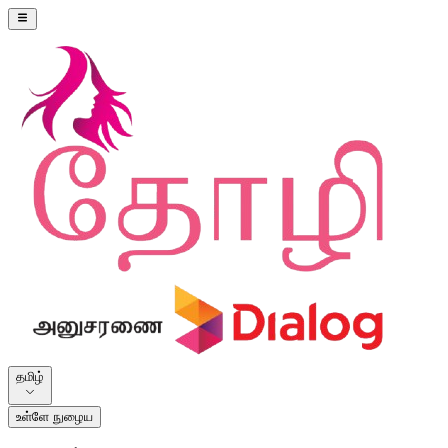
தமிழ்
உள்ளே நுழைய