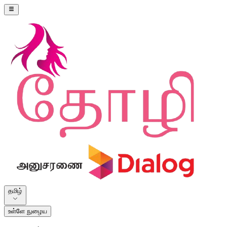
தமிழ்
உள்ளே நுழைய