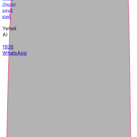
அவசர
உதவி
எண்
Yeheli
AI
1926
WhatsApp